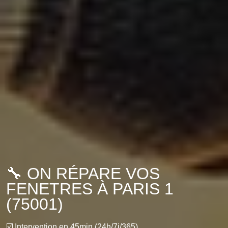
🔧 ON RÉPARE VOS
FENETRES À PARIS 1
(75001)
☑️ Intervention en 45min (24h/7j/365)