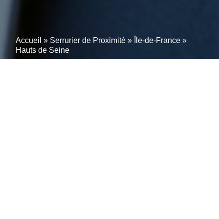
Accueil
»
Serrurier de Proximité
»
Île-de-France
»
Hauts de Seine
Artisans serruriers dans
les Hauts-de-Seine :
Rapidité, sécurité et
expertise
Face à une porte bloquée ou une clé cassée, la
rapidité d’intervention est cruciale. Nos artisans
serruriers dans les Hauts-de-Seine interviennent avec
efficacité et expertise pour résoudre vos problèmes de
serrurerie rapidement et efficacement.