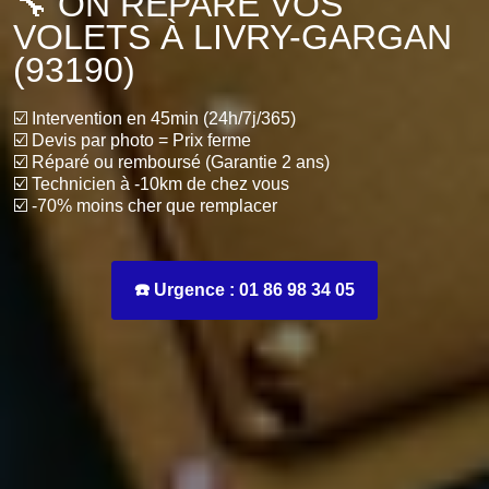
🔧 ON RÉPARE VOS
VOLETS À LIVRY-GARGAN
(93190)
☑️ Intervention en 45min (24h/7j/365)
☑️ Devis par photo = Prix ferme
☑️ Réparé ou remboursé (Garantie 2 ans)
☑️ Technicien à -10km de chez vous
☑️ -70% moins cher que remplacer
☎️ Urgence : 01 86 98 34 05