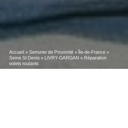
Accueil
»
Serrurier de Proximité
»
Île-de-France
»
Seine St Denis
»
LIVRY-GARGAN
»
Réparation
volets roulants
Volet/Store en Panne à
LIVRY-GARGAN ? 85%
Réparés en 1 RDV –
Devis WhatsApp Gratuit