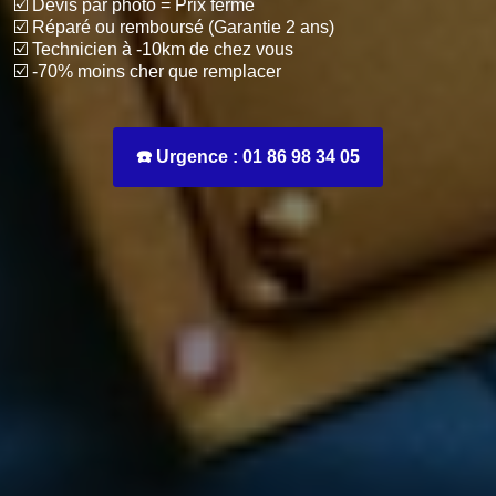
☑️ Devis par photo = Prix ferme
☑️ Réparé ou remboursé (Garantie 2 ans)
☑️ Technicien à -10km de chez vous
☑️ -70% moins cher que remplacer
☎️ Urgence : 01 86 98 34 05