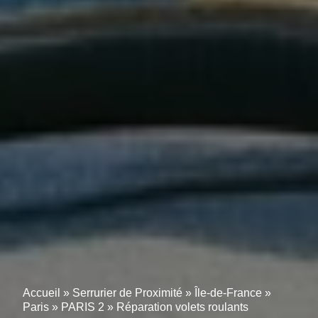
Accueil
»
Serrurier de Proximité
»
Île-de-France
»
Paris
»
PARIS 2
»
Réparation volets roulants