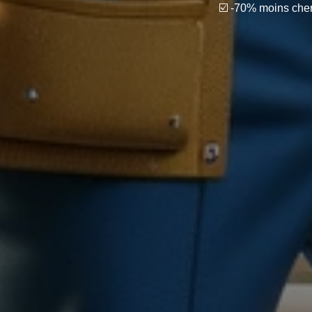
☑️ -70% moins che