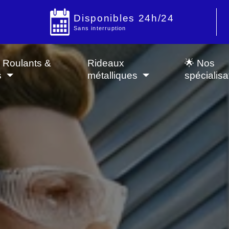
Disponibles 24h/24
Sans interruption
s Roulants &
Rideaux
🌟 Nos
s
métalliques
spécialisa