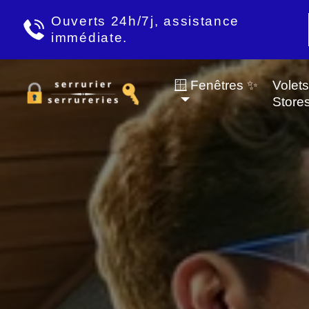
Ouverts 24h/7j, assistance
immédiate.
🪟 Fenêtres ✨
Volet
Store