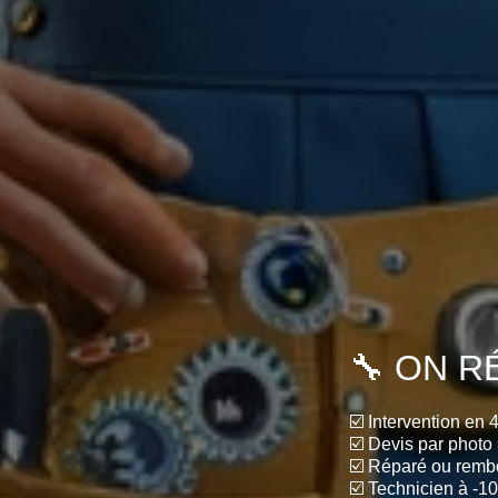
🔧 ON R
☑️ Intervention en 
☑️ Devis par photo 
☑️ Réparé ou rembo
☑️ Technicien à -1