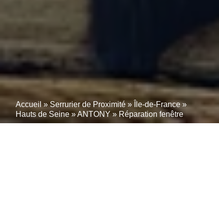
Accueil
»
Serrurier de Proximité
»
Île-de-France
»
Hauts de Seine
»
ANTONY
»
Réparation fenêtre
SOS Fenêtre 24/7 : Photo
= Prix = RDV – Réparé
Aujourd’hui à ANTONY
(92160)