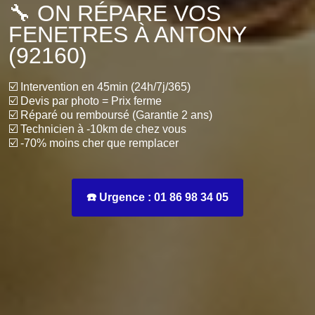
🔧 ON RÉPARE VOS
FENETRES À ANTONY
(92160)
☑️ Intervention en 45min (24h/7j/365)
☑️ Devis par photo = Prix ferme
☑️ Réparé ou remboursé (Garantie 2 ans)
☑️ Technicien à -10km de chez vous
☑️ -70% moins cher que remplacer
☎️ Urgence : 01 86 98 34 05