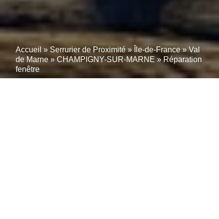
Accueil
»
Serrurier de Proximité
»
Île-de-France
»
Val
de Marne
»
CHAMPIGNY-SUR-MARNE
»
Réparation
fenêtre
Réparation Fenêtre PVC
Bloquée à CHAMPIGNY-
SUR-MARNE (94500) :
Poignée 75€, Crémone
180€, Oscillo-Battant 220€
– Diagnostic Gratuit +
Urgence 24/7