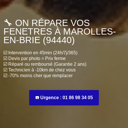
🔧 ON RÉPARE VOS
FENETRES À MAROLLES-
EN-BRIE (94440)
☑️ Intervention en 45min (24h/7j/365)
☑️ Devis par photo = Prix ferme
☑️ Réparé ou remboursé (Garantie 2 ans)
☑️ Technicien à -10km de chez vous
☑️ -70% moins cher que remplacer
☎️ Urgence : 01 86 98 34 05