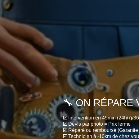
🔧 ON RÉPARE 
☑️ Intervention en 45min (24h/7j/36
☑️ Devis par photo = Prix ferme
☑️ Réparé ou remboursé (Garantie 
☑️ Technicien à -10km de chez vo