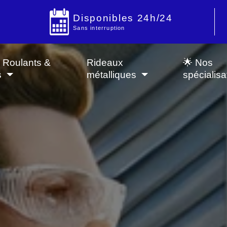
Disponibles 24h/24
Sans interruption
s Roulants &
Rideaux
🌟 Nos
s
métalliques
spécialisa