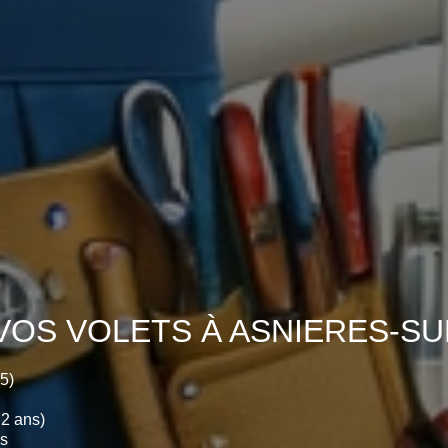
VOS VOLETS À ASNIERES-SUR
5)
2 ans)
us