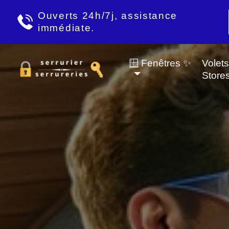
Ouverts 24h/7j, assistance
immédiate.
🪟 Fenêtres ✨
Volet
Store