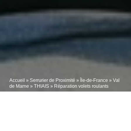
Accueil
»
Serrurier de Proximité
»
Île-de-France
»
Val
de Marne
»
THIAIS
»
Réparation volets roulants
N°1 Réparation Volet
THIAIS : 500+