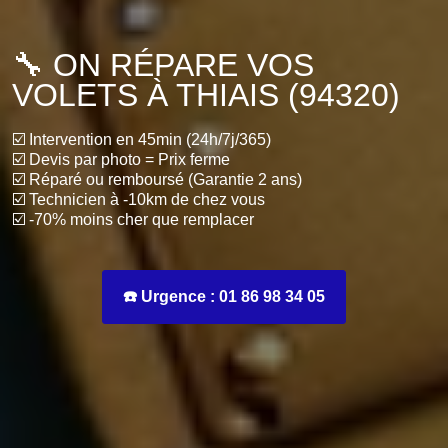
🔧 ON RÉPARE VOS
VOLETS À THIAIS (94320)
☑️ Intervention en 45min (24h/7j/365)
☑️ Devis par photo = Prix ferme
☑️ Réparé ou remboursé (Garantie 2 ans)
☑️ Technicien à -10km de chez vous
☑️ -70% moins cher que remplacer
☎️ Urgence : 01 86 98 34 05