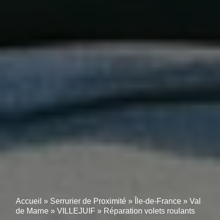
Accueil
»
Serrurier de Proximité
»
Île-de-France
»
Val
de Marne
»
VILLEJUIF
»
Réparation volets roulants