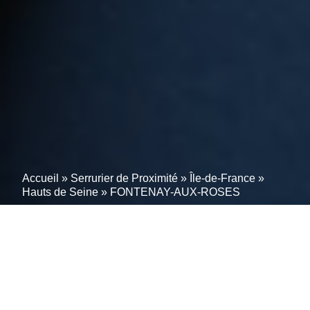
Accueil
»
Serrurier de Proximité
»
Île-de-France
»
Hauts de Seine
»
FONTENAY-AUX-ROSES
Intervention d’urgence en
serrurerie à FONTENAY-
AUX-ROSES (92260) –