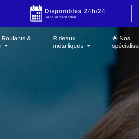
Disponibles 24h/24
Sans interruption
s Roulants &
Rideaux
🌟 Nos
s
métalliques
spécialisa