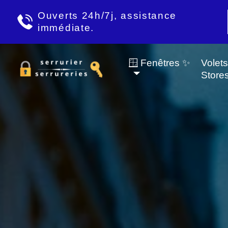
Ouverts 24h/7j, assistance
immédiate.
🪟 Fenêtres ✨
Volet
Store