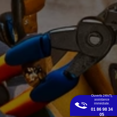
Ouverts 24h/7j,
assistance
immédiate.
01 86 98 34
05