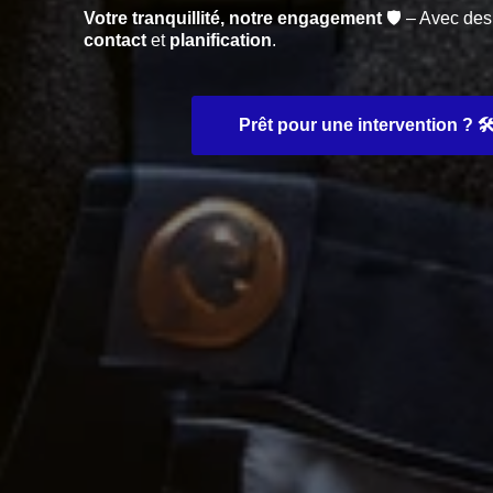
Votre tranquillité, notre engagement
🛡️ – Avec de
contact
et
planification
.
Prêt pour une intervention ? 🛠️