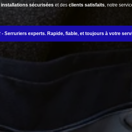
s
installations sécurisées
et des
clients satisfaits
, notre serv
 - Serruriers experts. Rapide, fiable, et toujours à votre se