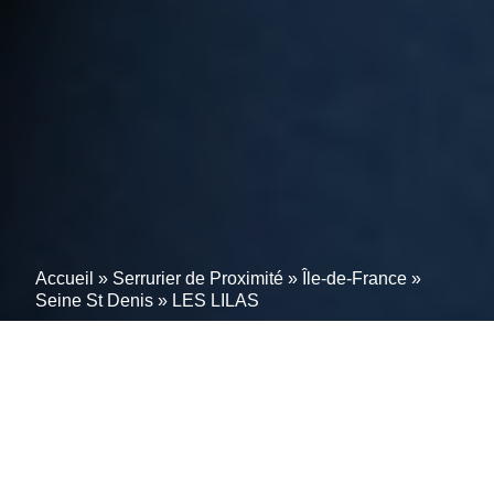
Accueil
»
Serrurier de Proximité
»
Île-de-France
»
Seine St Denis
»
LES LILAS
Solution rapide à vos
problèmes de serrurerie à
LES LILAS; 93260 –