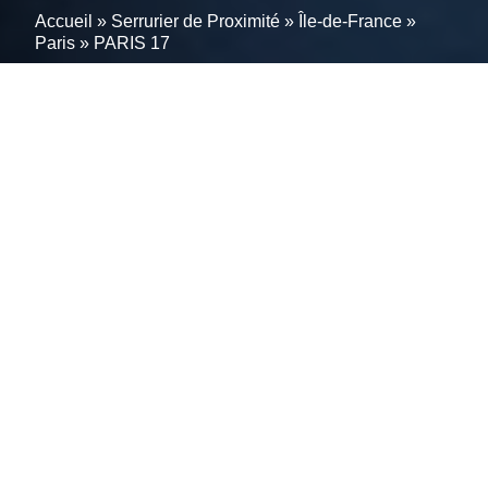
Accueil
»
Serrurier de Proximité
»
Île-de-France
»
Paris
»
PARIS 17
Votre partenaire de
confiance en serrurerie à
PARIS 17; 75017 :
Interventions efficaces et
solutions de longue durée.
Clés égarées ? Serrure coincée ? Porte endommagée
? Si vous habitez à PARIS 17, pas de souci. Le
serrurier le plus réputé de 75017 est à votre
disposition, proposant des interventions d’urgence ou
des dépannages rapides à des tarifs accessibles.
Rencontrez nos serruriers professionnels, connus
pour leurs prix justes, leurs emplacements pratiques,
des horaires adaptés à vos besoins, et une qualité de