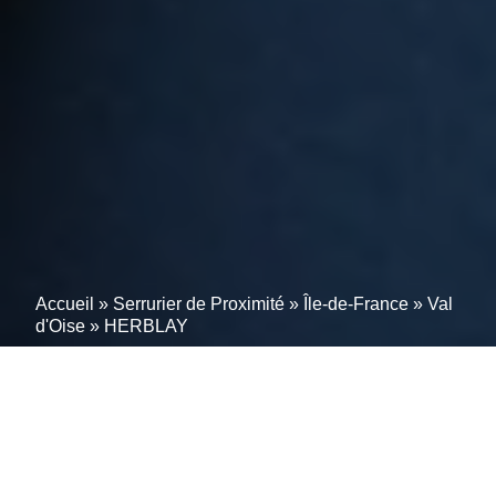
Accueil
»
Serrurier de Proximité
»
Île-de-France
»
Val
d'Oise
»
HERBLAY
Intervention d’urgence en
serrurerie à HERBLAY