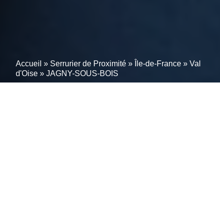
Accueil
»
Serrurier de Proximité
»
Île-de-France
»
Val
d'Oise
»
JAGNY-SOUS-BOIS
Intervention d’urgence en
serrurerie à JAGNY-
SOUS-BOIS (95850) –
Garantie d’une sécurité
optimale sans compromis.
Rencontrez l’excellence en serrurerie à JAGNY-
SOUS-BOIS; 95850. Notre équipe d’experts serruriers
vous assure un service d’urgence rapide et fiable,