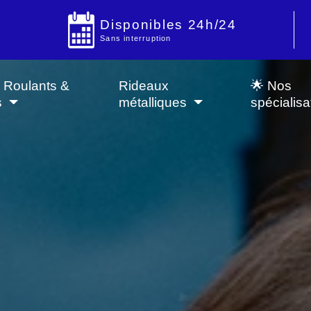
Disponibles 24h/24
Sans interruption
s Roulants &
Rideaux
🌟 Nos
s
métalliques
spécialisa