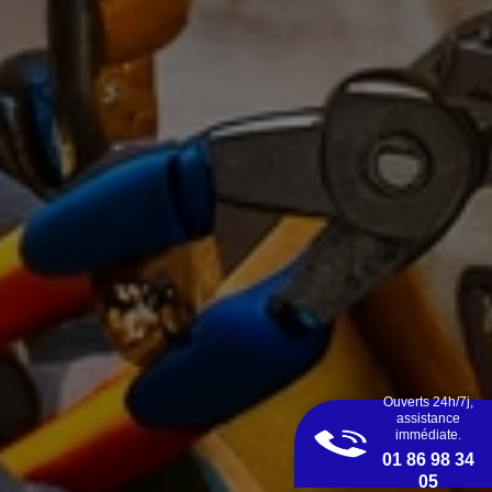
Ouverts 24h/7j,
assistance
immédiate.
01 86 98 34
05