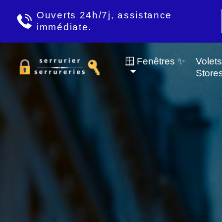
Ouverts 24h/7j, assistance
immédiate.
🪟 Fenêtres ✨
Volet
Store