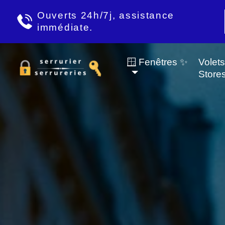
Ouverts 24h/7j, assistance
immédiate.
🪟 Fenêtres ✨
Volet
Store