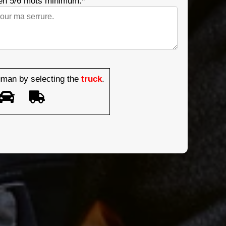
en 5/6 mots minimum.*
man by selecting the
truck
.