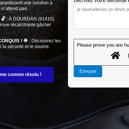
Décrivez votre demande 
garantissent une solution à
 n’attend pas.
🔓
: À DOURDAN (91410),
rrure récalcitrante gâcher
ONQUIS ! 🌟
: Découvrez les
Please prove you are hu
a sécurité et le sourire.
lème comme résolu !