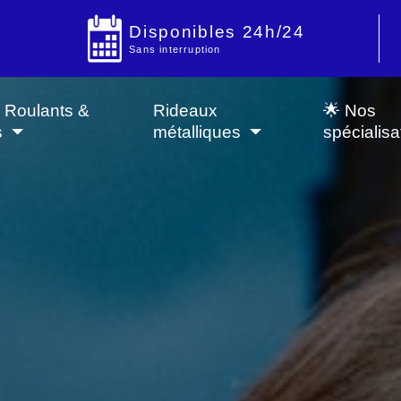
Disponibles 24h/24
Sans interruption
s Roulants &
Rideaux
🌟 Nos
s
métalliques
spécialisa