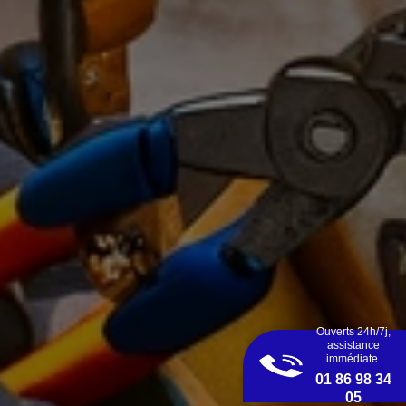
Ouverts 24h/7j,
assistance
immédiate.
01 86 98 34
05