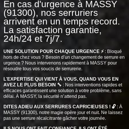
En cas d'urgence à MASSY
(91300), nos serruriers
arrivent en un temps record.
La satisfaction garantie,
24h/24 et 7j/7.
UNE SOLUTION POUR CHAQUE URGENCE ⚡
: Bloqué
hors de chez vous ? Besoin d’un changement de serrure en
urgence ? Nous intervenons rapidement à MASSY pour
résoudre tous vos soucis de serrurerie.
L’EXPERTISE QUI VIENT À VOUS, QUAND VOUS EN
AVEZ LE PLUS BESOIN 🔧
: Nos interventions rapides et
efficaces garantissent une solution à votre problème, sans
délai. À MASSY, la sécurité n’attend pas.
DITES ADIEU AUX SERRURES CAPRICIEUSES ! 🔓
: À
MASSY (91300), notre magie opère jour et nuit. Ne laissez
pas une serrure récalcitrante gâcher votre journée.
ILS NOUS ONT FAIT CONFIANCE, ILS ONT ÉTÉ