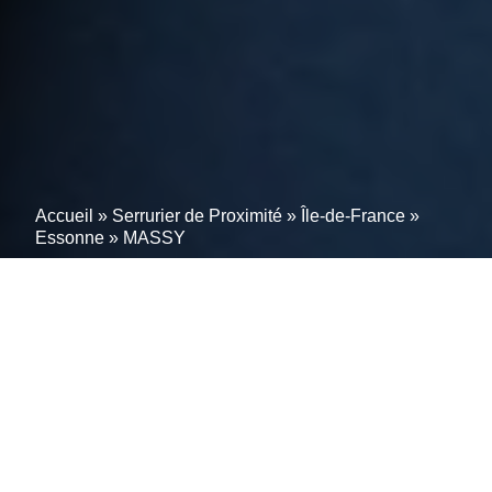
Accueil
»
Serrurier de Proximité
»
Île-de-France
»
Essonne
»
MASSY
Artisan serrurier conseil
MASSY (91300)-Un
partenaire de 1er choix
Clés égarées ? Serrure coincée ? Porte endommagée
? Si vous habitez à MASSY, pas de souci. Le serrurier