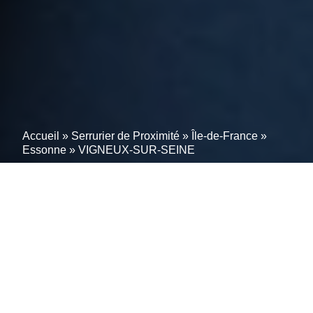
Accueil
»
Serrurier de Proximité
»
Île-de-France
»
Essonne
»
VIGNEUX-SUR-SEINE
Serrurier à VIGNEUX-
SUR-SEINE : Nos
spécialistes en serrurerie
sont à votre service à
VIGNEUX-SUR-SEINE;