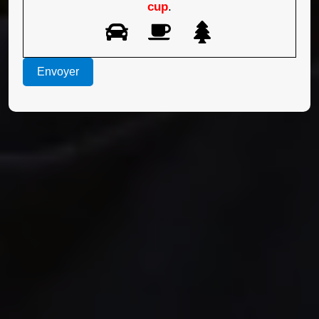
cup
.