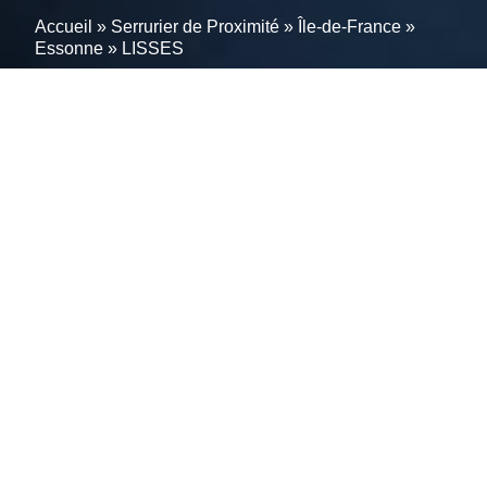
Accueil
»
Serrurier de Proximité
»
Île-de-France
»
Essonne
»
LISSES
Urgences serrurerie à
LISSES (91090) ?
Réactivité et savoir-faire à
votre service
Notre service de serrurerie à LISSES (91090) vous
offre l’expertise de nos meilleurs serruriers pour
résoudre vos problèmes de serrures et de portes.
Composez le 01 86 98 34 05 pour contacter un
serrurier disponible 24h/24 et 7j/7 ! En cas d’urgence,
nous envoyons un serrurier qui interviendra en moins
d’une heure. Que vous ayez un souci d’ouverture de
porte, une serrure cassée ou bloquée, notre équipe à
LISSES (91090) s’occupe de tout. Nous réalisons une