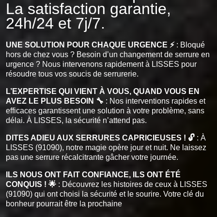
La satisfaction garantie,
24h/24 et 7j/7.
UNE SOLUTION POUR CHAQUE URGENCE ⚡
: Bloqué
hors de chez vous ? Besoin d’un changement de serrure en
urgence ? Nous intervenons rapidement à LISSES pour
résoudre tous vos soucis de serrurerie.
L’EXPERTISE QUI VIENT À VOUS, QUAND VOUS EN
AVEZ LE PLUS BESOIN 🔧
: Nos interventions rapides et
efficaces garantissent une solution à votre problème, sans
délai. À LISSES, la sécurité n’attend pas.
DITES ADIEU AUX SERRURES CAPRICIEUSES ! 🔓
: À
LISSES (91090), notre magie opère jour et nuit. Ne laissez
pas une serrure récalcitrante gâcher votre journée.
ILS NOUS ONT FAIT CONFIANCE, ILS ONT ÉTÉ
CONQUIS ! 🌟
: Découvrez les histoires de ceux à LISSES
(91090) qui ont choisi la sécurité et le sourire. Votre clé du
bonheur pourrait être la prochaine