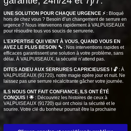
garantie, 24h/24 et 7j/7.
UNE SOLUTION POUR CHAQUE URGENCE ⚡
: Bloqué
hors de chez vous ? Besoin d’un changement de serrure en
urgence ? Nous intervenons rapidement à VALPUISEAUX
pour résoudre tous vos soucis de serrurerie.
L’EXPERTISE QUI VIENT À VOUS, QUAND VOUS EN
AVEZ LE PLUS BESOIN 🔧
: Nos interventions rapides et
efficaces garantissent une solution à votre problème, sans
délai. À VALPUISEAUX, la sécurité n’attend pas.
DITES ADIEU AUX SERRURES CAPRICIEUSES ! 🔓
: À
VALPUISEAUX (91720), notre magie opère jour et nuit. Ne
laissez pas une serrure récalcitrante gâcher votre journée.
ILS NOUS ONT FAIT CONFIANCE, ILS ONT ÉTÉ
CONQUIS ! 🌟
: Découvrez les histoires de ceux à
VALPUISEAUX (91720) qui ont choisi la sécurité et le
sourire. Votre clé du bonheur pourrait être la prochaine