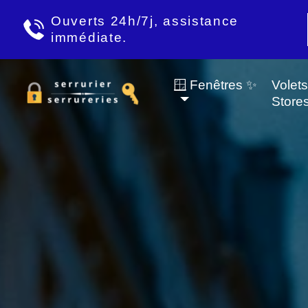
Ouverts 24h/7j, assistance
immédiate.
🪟 Fenêtres ✨
Volet
Store