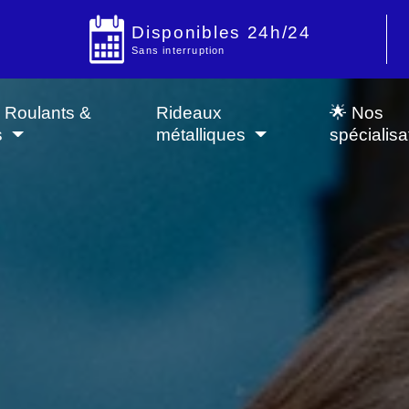
Disponibles 24h/24
Sans interruption
s Roulants &
Rideaux
🌟 Nos
s
métalliques
spécialisa