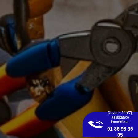
Ouverts 24h/7j,
assistance
immédiate.
01 86 98 36
05