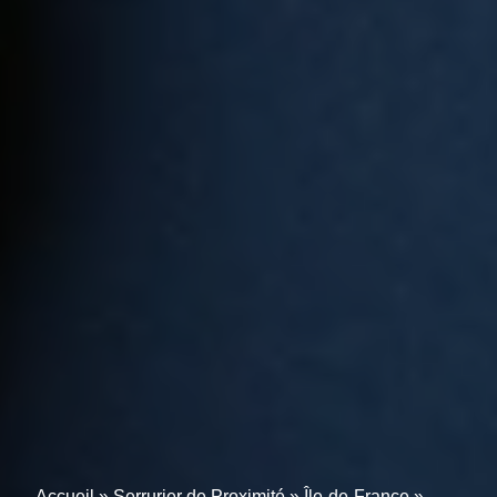
Accueil
»
Serrurier de Proximité
»
Île-de-France
»