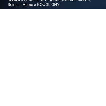
Seine et Marne
»
BOUGLIGNY
Votre partenaire de
confiance en serrurerie à
BOUGLIGNY; 77570 :
Interventions efficaces et
solutions de longue durée.
Rencontrez l’excellence en serrurerie à BOUGLIGNY;
77570. Notre équipe d’experts serruriers vous assure
un service d’urgence rapide et fiable, disponible à tout
moment. Nos serruriers à BOUGLIGNY offrent des
solutions de sécurité personnalisées, adaptées à vos
exigences uniques, en alliant expertise technique et
conseils professionnels. Fiez-vous à notre savoir-faire
pour une sécurité optimale de votre domicile ou
entreprise, avec une transparence totale sur les tarifs..