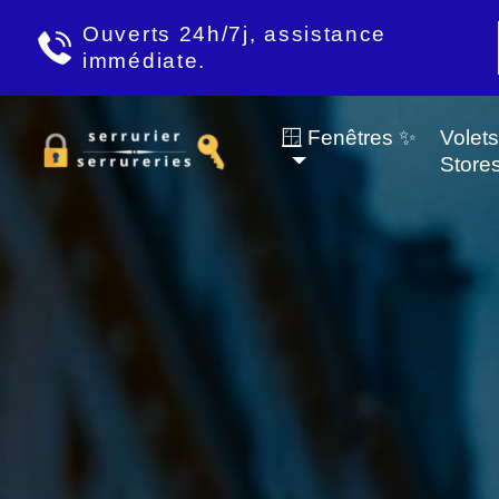
Ouverts 24h/7j, assistance
immédiate.
🪟 Fenêtres ✨
Volet
Store