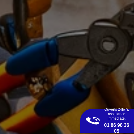
Ouverts 24h/7j,
assistance
immédiate.
01 86 98 36
05