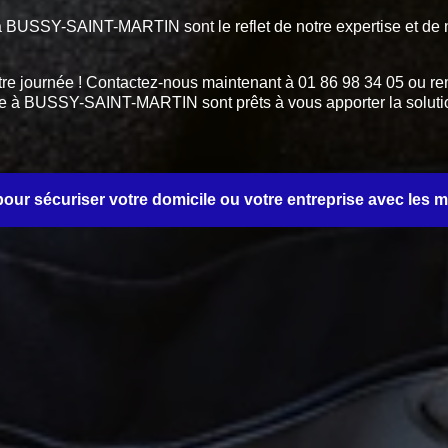
nts à BUSSY-SAINT-MARTIN sont le reflet de notre expertise et de
tre journée ! Contactez-nous maintenant à 01 86 98 34 05 ou rem
rerie à BUSSY-SAINT-MARTIN sont prêts à vous apporter la solu
ur sécuriser votre domicile ou votre entreprise avec les mei