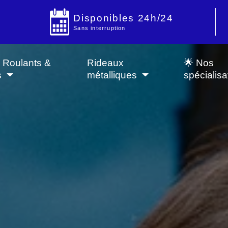
Disponibles 24h/24
Sans interruption
s Roulants &
Rideaux
🌟 Nos
s
métalliques
spécialisa