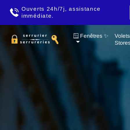
Ouverts 24h/7j, assistance
immédiate.
🪟 Fenêtres ✨
Volet
Store