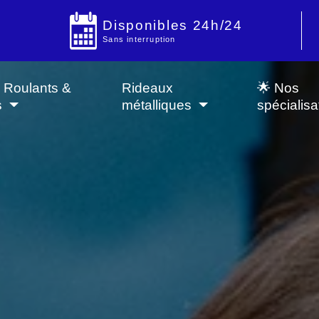
Disponibles 24h/24
Sans interruption
s Roulants &
Rideaux
🌟 Nos
s
métalliques
spécialisa