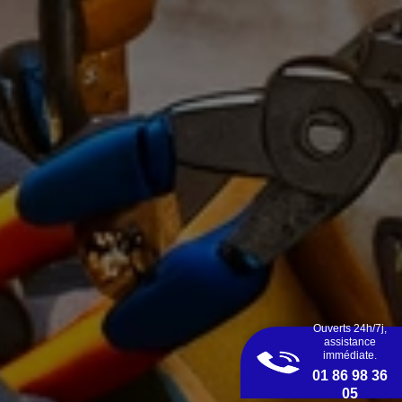
Ouverts 24h/7j,
assistance
immédiate.
01 86 98 36
05