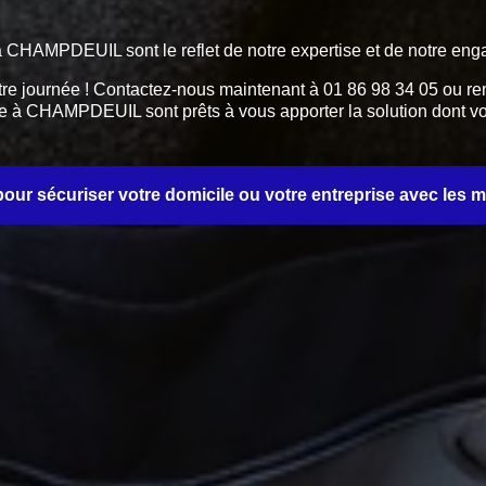
ts à CHAMPDEUIL sont le reflet de notre expertise et de notre en
tre journée ! Contactez-nous maintenant à 01 86 98 34 05 ou rem
rerie à CHAMPDEUIL sont prêts à vous apporter la solution dont 
ur sécuriser votre domicile ou votre entreprise avec les mei