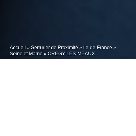
Accueil
»
Serrurier de Proximité
»
Île-de-France
»
Seine et Marne
»
CREGY-LES-MEAUX
Urgences serrurerie à
CREGY-LES-MEAUX
(77124) ? Réactivité et
savoir-faire à votre service
Nos serruriers à CREGY-LES-MEAUX ne se limitent
pas à la maîtrise des portes et serrures traditionnelles.
Nos professionnels polyvalents comprennent aussi