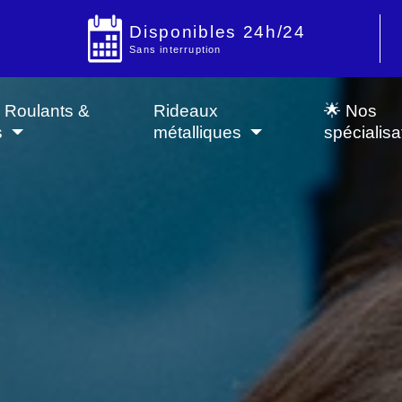
Disponibles 24h/24
Sans interruption
s Roulants &
Rideaux
🌟 Nos
s
métalliques
spécialisa