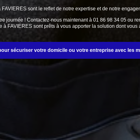
s à FAVIERES sont le reflet de notre expertise et de notre engage
tre journée ! Contactez-nous maintenant à 01 86 98 34 05 ou rem
erie à FAVIERES sont prêts à vous apporter la solution dont vou
ur sécuriser votre domicile ou votre entreprise avec les mei