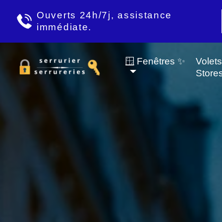
Ouverts 24h/7j, assistance
immédiate.
🪟 Fenêtres ✨
Volet
Store