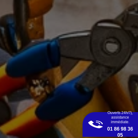
Ouverts 24h/7j,
assistance
immédiate.
01 86 98 36
05