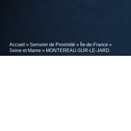
Accueil
»
Serrurier de Proximité
»
Île-de-France
»
Seine et Marne
»
MONTEREAU-SUR-LE-JARD
Intervention d’urgence en
serrurerie à
MONTEREAU-SUR-LE-
JARD (77950) – Garantie
d’une sécurité optimale
sans compromis.