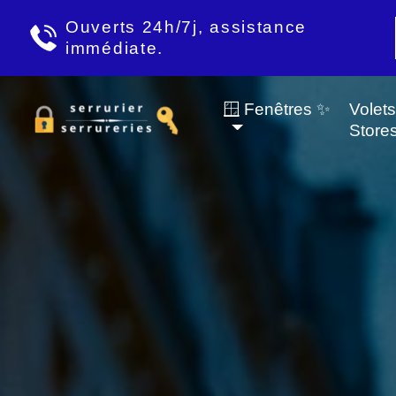
Ouverts 24h/7j, assistance
immédiate.
🪟 Fenêtres ✨
Volet
Store