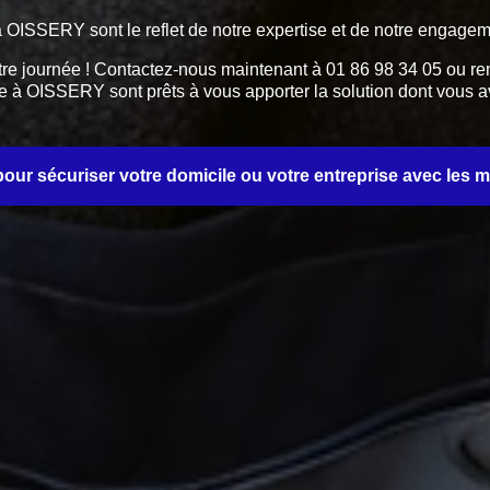
s à OISSERY sont le reflet de notre expertise et de notre engagem
tre journée ! Contactez-nous maintenant à 01 86 98 34 05 ou rem
erie à OISSERY sont prêts à vous apporter la solution dont vous
ur sécuriser votre domicile ou votre entreprise avec les mei