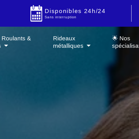
Disponibles 24h/24
Sans interruption
s Roulants &
Rideaux
🌟 Nos
s
métalliques
spécialisa