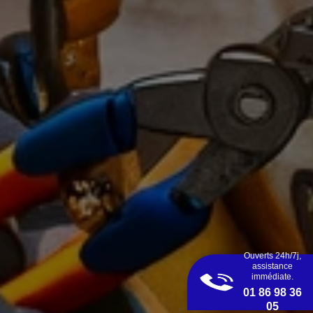
Ouverts 24h/7j,
assistance
immédiate.
01 86 98 36
05