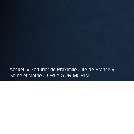
Accueil
»
Serrurier de Proximité
»
Île-de-France
»
Seine et Marne
»
ORLY-SUR-MORIN
Urgences serrurerie à
ORLY-SUR-MORIN
(77750) ? Réactivité et