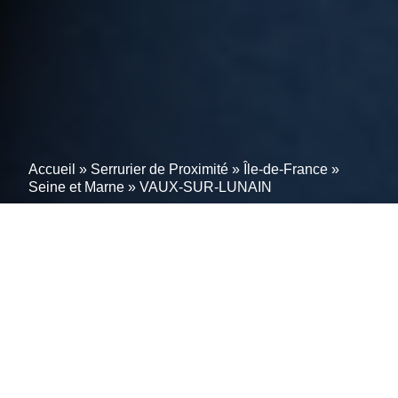
Accueil
»
Serrurier de Proximité
»
Île-de-France
»
Seine et Marne
»
VAUX-SUR-LUNAIN
Serrurier à VAUX-SUR-
LUNAIN : Dédié à
l’excellence et à la pleine
satisfaction de nos clients
sur le 77710.