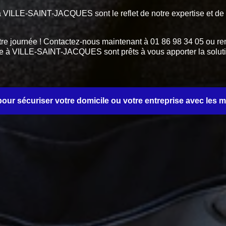
ts à VILLE-SAINT-JACQUES sont le reflet de notre expertise et d
tre journée ! Contactez-nous maintenant à 01 86 98 34 05 ou rem
rerie à VILLE-SAINT-JACQUES sont prêts à vous apporter la solu
ur sécuriser votre domicile ou votre entreprise avec les mei