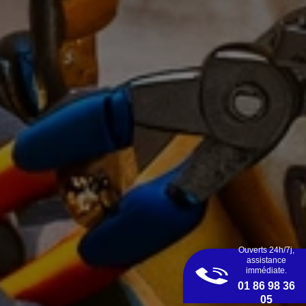
Ouverts 24h/7j,
assistance
immédiate.
01 86 98 36
05