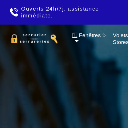
Ouverts 24h/7j, assistance
immédiate.
🪟 Fenêtres ✨
Volet
Store