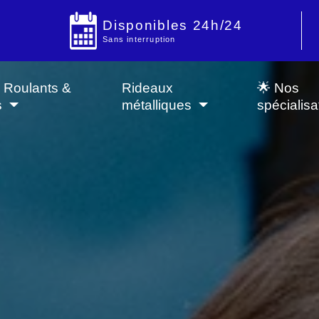
Disponibles 24h/24
Sans interruption
s Roulants &
Rideaux
🌟 Nos
s
métalliques
spécialisa