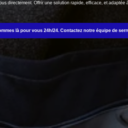
us directement. Offrir une solution rapide, efficace, et adaptée 
mmes là pour vous 24h/24. Contactez notre équipe de serru