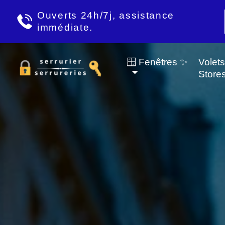
Ouverts 24h/7j, assistance
immédiate.
🪟 Fenêtres ✨
Volet
Store