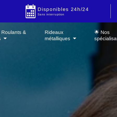
Disponibles 24h/24
Sans interruption
s Roulants &
Rideaux
🌟 Nos
s
métalliques
spécialisa