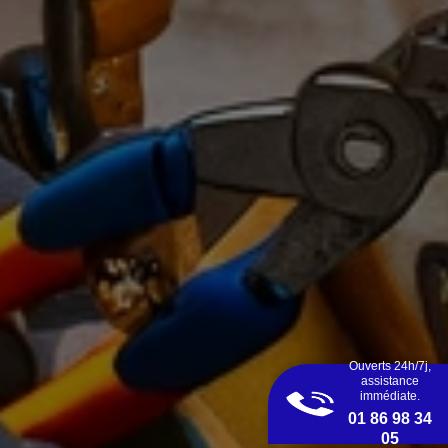
Ouverts 24h/7j,
assistance
immédiate.
01 86 98 34
05