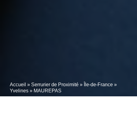
Accueil
»
Serrurier de Proximité
»
Île-de-France
»
Yvelines
»
MAUREPAS
Artisan serrurier conseil
MAUREPAS (78310)-Un