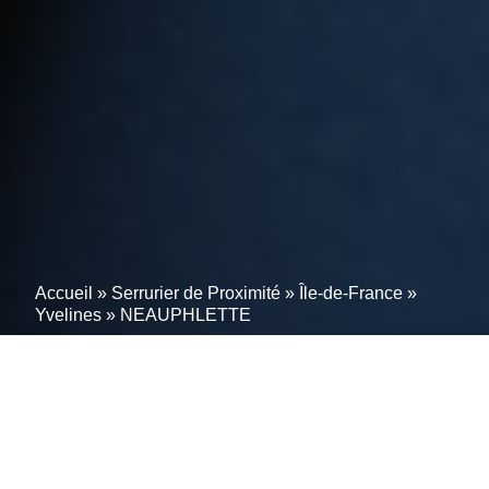
Accueil
»
Serrurier de Proximité
»
Île-de-France
»
Yvelines
»
NEAUPHLETTE
Solution rapide à vos
problèmes de serrurerie à