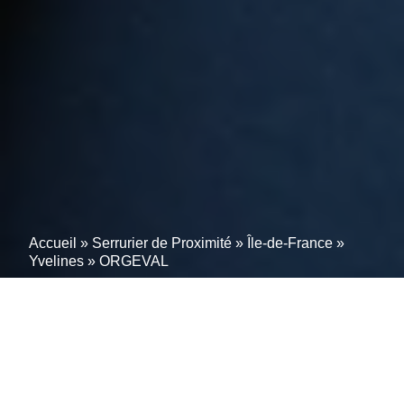
Accueil
»
Serrurier de Proximité
»
Île-de-France
»
Yvelines
»
ORGEVAL
Votre partenaire de
confiance en serrurerie à